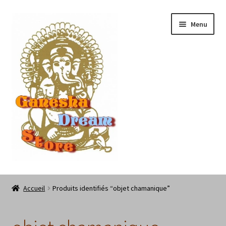
Aller
Aller
Menu
à
au
la
contenu
navigation
Les Chamaneries de Ganesha Dream Store
Accueil
Produits identifiés “objet chamanique”