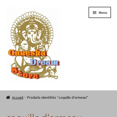
Aller
Aller
Menu
à
au
la
contenu
navigation
Les Chamaneries de Ganesha Dream Store
Accueil
Produits identifiés “coquille d'ormeau”