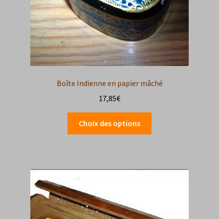
Boîte Indienne en papier mâché
17,85
€
Ce
Choix des options
produit
a
plusieurs
variations.
Les
options
peuvent
être