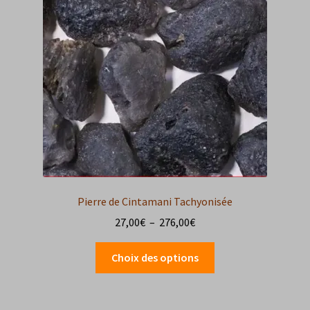
Pierre de Cintamani Tachyonisée
Plage
27,00
€
–
276,00
€
de
Ce
prix :
Choix des options
produit
27,00€
a
à
plusieurs
276,00€