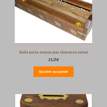
choisies
sur
la
page
du
produit
Boîte porte-encens avec réserve en santal
23,25
€
Ajouter au panier