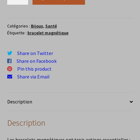
de
Bracelet
magnétique
en
Catégories :
Bijoux
,
Santé
Étiquette :
bracelet magnétique
cuivre
antique
Share on Twitter
Share on Facebook
Pin this product
Share via Email
Description
Description
Les bracelets magnétiques ont trois actions essentielles :