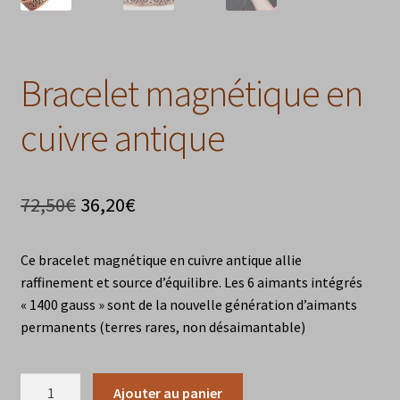
Bracelet magnétique en
cuivre antique
Le
Le
72,50
€
36,20
€
prix
prix
Ce bracelet magnétique en cuivre antique allie
initial
actuel
raffinement et source d’équilibre. Les 6 aimants intégrés
était :
est :
« 1400 gauss » sont de la nouvelle génération d’aimants
permanents (terres rares, non désaimantable)
72,50€.
36,20€.
quantité
Ajouter au panier