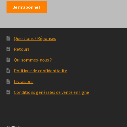
sur
la
page
du
produit
Questions / Réponses
Retours
Qui sommes-nous ?
Politique de confidentialité
Livraisons
Conditions générales de vente en ligne