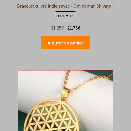
Bracelet cuivré indien avec « Om namah Shivaya »
PROMO !
Le
Le
31,25
€
21,75
€
prix
prix
initial
actuel
Ajouter au panier
était :
est :
31,25€.
21,75€.