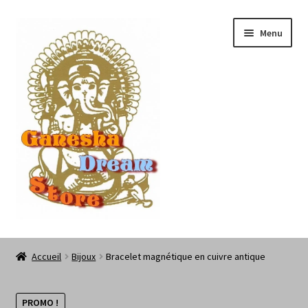
Aller
Aller
Menu
à
au
la
contenu
navigation
Les Chamaneries de Ganesha Dream Store
Accueil
Bijoux
Bracelet magnétique en cuivre antique
PROMO !