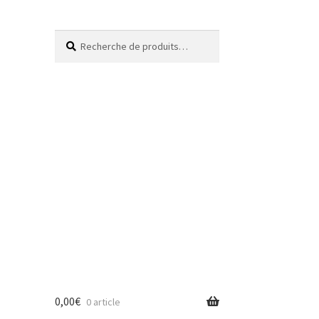
Recherche
Recherche
pour :
0,00
€
0 article