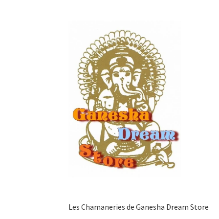
Aller
Aller
à
au
la
contenu
navigation
Les Chamaneries de Ganesha Dream Store